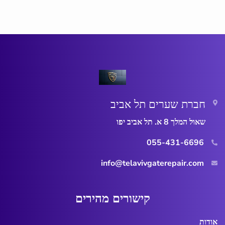
חברת שערים תל אביב
שאול המלך 8 א. תל אביב יפו
055-431-6696
info@telavivgaterepair.com
ק
י
ש
ו
ר
י
ם
מ
ה
י
ר
י
ם
אודות