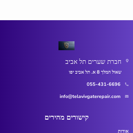
חברת שערים תל אביב
שאול המלך 8 א. תל אביב יפו
055-431-6696
info@telavivgaterepair.com
ק
י
ש
ו
ר
י
ם
מ
ה
י
ר
י
ם
אודות