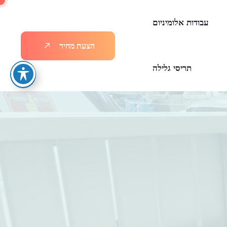
עבודות אלומיניום
ה
צ
ע
ת
מ
ח
י
ר
תריסי גלילה