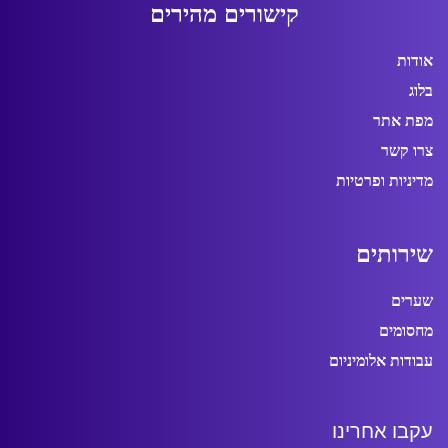
ק
י
ש
ו
ר
י
ם
מ
ה
י
ר
י
ם
אודות
בלוג
מפת אתר
צרו קשר
מדיניות ופרטיות
ש
י
ר
ו
ת
י
ם
שערים
מחסומים
עבודות אלומיניום
ע
ק
ב
ו
א
ח
ר
י
נ
ו