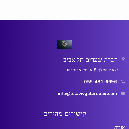
חברת שערים תל אביב
שאול המלך 8 א. תל אביב יפו
055-431-6696
info@telavivgaterepair.com
ק
י
ש
ו
ר
י
ם
מ
ה
י
ר
י
ם
אודות