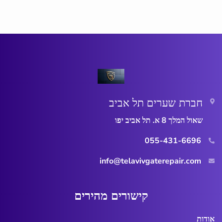
חברת שערים תל אביב
שאול המלך 8 א. תל אביב יפו
055-431-6696
info@telavivgaterepair.com
ק
י
ש
ו
ר
י
ם
מ
ה
י
ר
י
ם
אודות