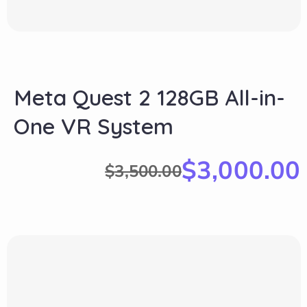
Meta Quest 2 128GB All-in-
One VR System
$
3,000.00
$
3,500.00