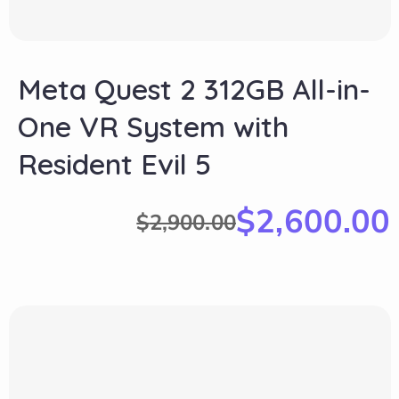
Meta Quest 2 312GB All-in-
One VR System with
Resident Evil 5
$
2,600.00
$
2,900.00