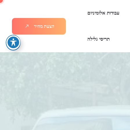
עבודות אלומיניום
ה
צ
ע
ת
מ
ח
י
ר
תריסי גלילה