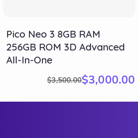
Pico Neo 3 8GB RAM
256GB ROM 3D Advanced
All-In-One
$
3,000.00
$
3,500.00
2
1