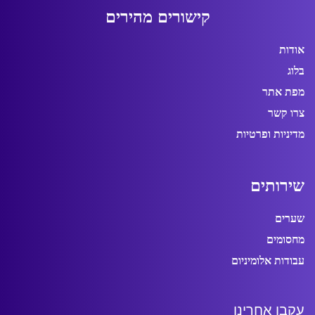
ק
י
ש
ו
ר
י
ם
מ
ה
י
ר
י
ם
אודות
בלוג
מפת אתר
צרו קשר
מדיניות ופרטיות
ש
י
ר
ו
ת
י
ם
שערים
מחסומים
עבודות אלומיניום
ע
ק
ב
ו
א
ח
ר
י
נ
ו